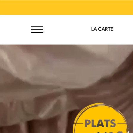
À
LA CARTE
Emporter
Allergènes
Charte
Qualité
C.G.V
Contact
Mentions
Légales
Mobile