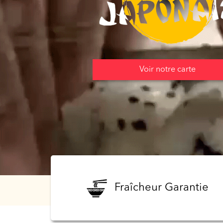
Programme
De
Fidélité
Vos
Voir notre carte
Avis
Zones
de
Livraison
Fraîcheur Garantie