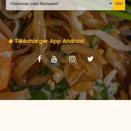
C.G.V
Go!
Télécharger App Android