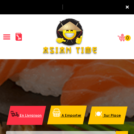
×
0
ACCUEIL
LA CARTE
NOTRE RESTAURANT
VOS AVIS
En Livraison
A Emporter
Sur Place
MENTIONS LÉGALES