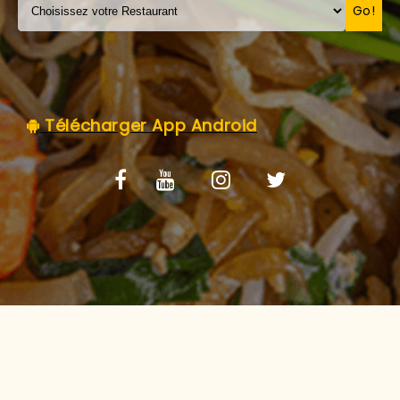
C.G.V
Go!
Télécharger App Android