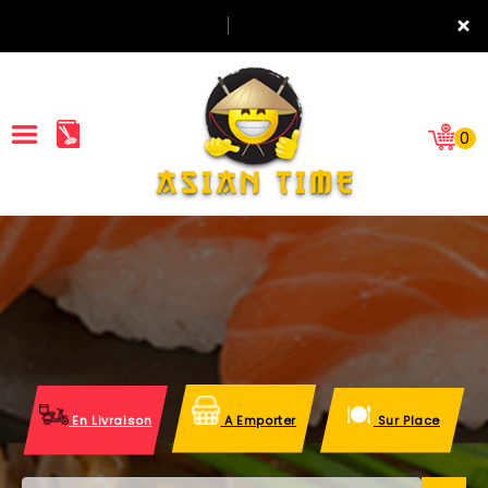
×
0
ACCUEIL
LA CARTE
NOTRE RESTAURANT
VOS AVIS
En Livraison
A Emporter
Sur Place
MENTIONS LÉGALES