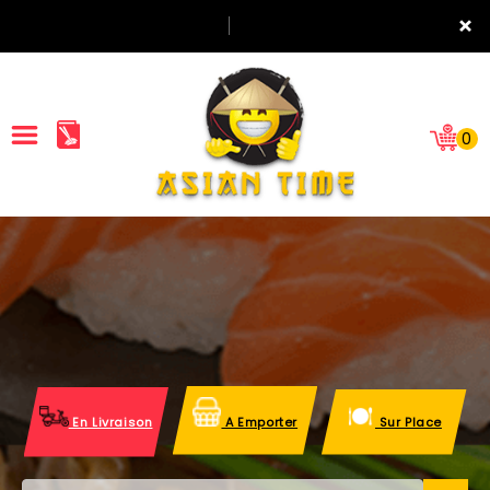
×
0
ACCUEIL
LA CARTE
NOTRE RESTAURANT
VOS AVIS
En Livraison
A Emporter
Sur Place
MENTIONS LÉGALES