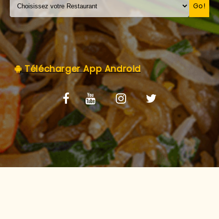
C.G.V
Go!
Télécharger App Android