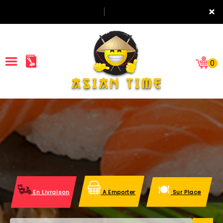
×
0
ACCUEIL
LA CARTE
NOTRE RESTAURANT
VOS AVIS
En Livraison
A Emporter
Sur Place
MENTIONS LÉGALES