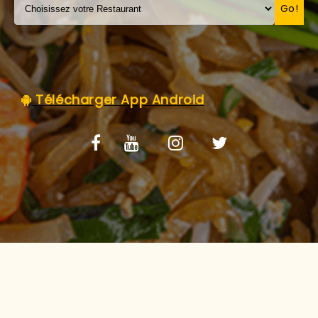
C.G.V
Go!
Télécharger App Android