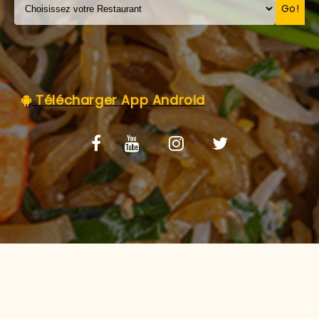
C.G.V
Go!
Télécharger App Android