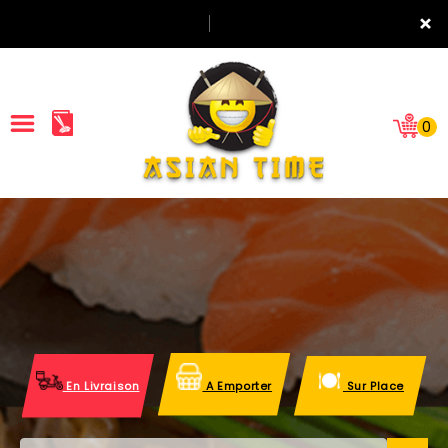
×
0
ACCUEIL
LA CARTE
NOTRE RESTAURANT
VOS AVIS
En Livraison
A Emporter
Sur Place
MENTIONS LÉGALES