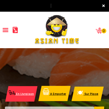
×
0
ACCUEIL
LA CARTE
NOTRE RESTAURANT
VOS AVIS
En Livraison
A Emporter
Sur Place
MENTIONS LÉGALES