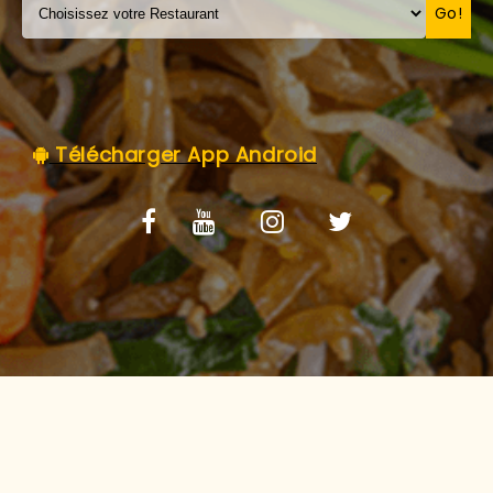
C.G.V
Go!
Télécharger App Android