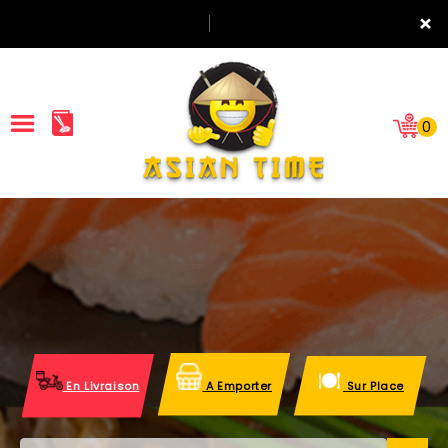
×
0
ACCUEIL
LA CARTE
NOTRE RESTAURANT
VOS AVIS
En Livraison
A Emporter
Sur Place
MENTIONS LÉGALES