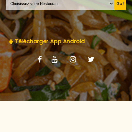
C.G.V
Go!
Télécharger App Android