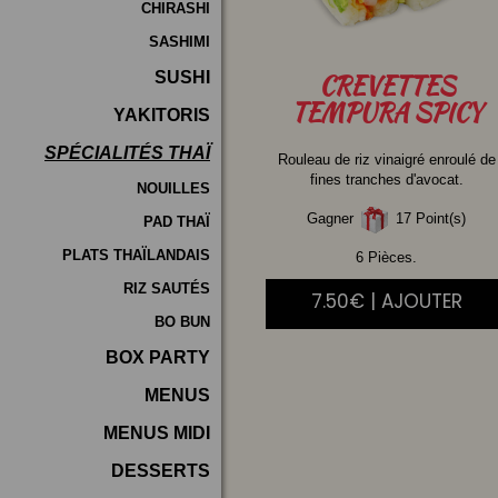
CHIRASHI
SASHIMI
SUSHI
CREVETTES
TEMPURA SPICY
YAKITORIS
SPÉCIALITÉS THAÏ
Rouleau de riz vinaigré enroulé de
fines tranches d'avocat.
NOUILLES
Gagner
17 Point(s)
PAD THAÏ
PLATS THAÏLANDAIS
6 Pièces.
RIZ SAUTÉS
7.50€ | AJOUTER
BO BUN
BOX PARTY
MENUS
MENUS MIDI
DESSERTS