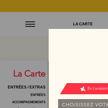
À
LA CARTE
Emporter
Allergènes
Charte
Qualité
C.G.V
La
Carte
Contact
ENTRÉES / EXTRAS
Mentions
Légales
ENTRÉES
ACCOMPAGNEMENTS
Mobile