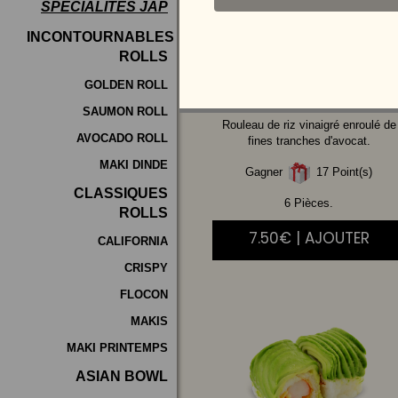
SPÉCIALITÉS JAP
Programme
INCONTOURNABLES
De
ROLLS
SAUMON
FUME
Fidélité
CHEESE
GOLDEN ROLL
SAUMON ROLL
Vos
Rouleau de riz vinaigré enroulé de
AVOCADO ROLL
Avis
fines tranches d'avocat.
MAKI DINDE
Gagner
17 Point(s)
Zones
CLASSIQUES
de
6 Pièces.
ROLLS
Livraison
7.50€ | AJOUTER
CALIFORNIA
CRISPY
FLOCON
MAKIS
MAKI PRINTEMPS
ASIAN BOWL