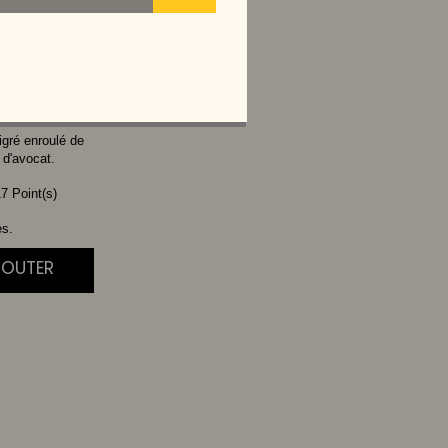
YO SPICY
igré enroulé de
 d'avocat.
7 Point(s)
es.
JOUTER