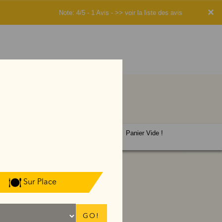
×
Note: 4/5 - 1 Avis -
>> voir la liste des avis
Panier Vide !