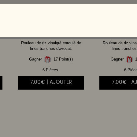
THON
CUIT SPICY
POULET
MA
Rouleau de riz vinaigré enroulé de
Rouleau de riz vina
fines tranches d'avocat.
fines tranches
Gagner
17 Point(s)
Gagner
1
6 Pièces.
6 Pièc
7.00€ | AJOUTER
7.00€ | A