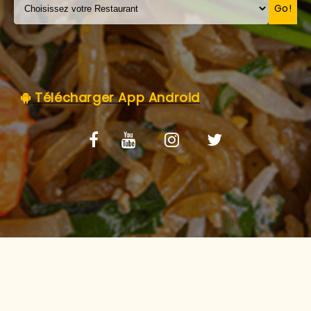
C.G.V
Go!
Télécharger App Android